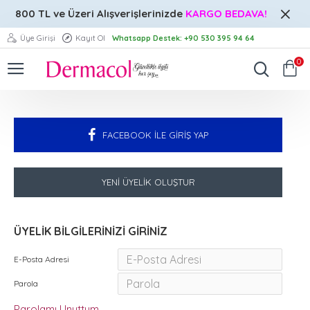
800 TL ve Üzeri
Alışverişlerinizde
KARGO BEDAVA!
Üye Girişi
Kayıt Ol
Whatsapp Destek: +90 530 395 94 64
0
FACEBOOK İLE GIRIŞ YAP
YENI ÜYELIK OLUŞTUR
ÜYELIK BILGILERINIZI GIRINIZ
E-Posta Adresi
Parola
Parolamı Unuttum