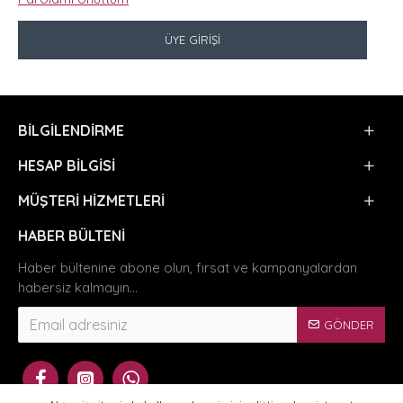
ÜYE GIRIŞI
BILGILENDIRME
HESAP BILGISI
MÜŞTERI HIZMETLERI
HABER BÜLTENI
Haber bültenine abone olun, fırsat ve kampanyalardan
habersiz kalmayın...
GÖNDER