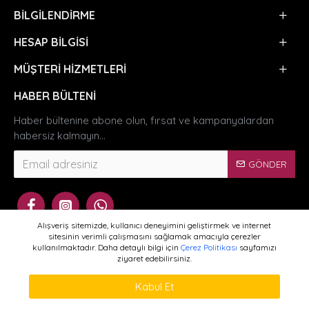
BILGILENDIRME
HESAP BILGISI
MÜŞTERI HIZMETLERI
HABER BÜLTENI
Haber bültenine abone olun, fırsat ve kampanyalardan
habersiz kalmayın...
GÖNDER
Alışveriş sitemizde, kullanıcı deneyimini geliştirmek ve internet
sitesinin verimli çalışmasını sağlamak amacıyla çerezler
kullanılmaktadır. Daha detaylı bilgi için
Çerez Politikası
sayfamızı
ziyaret edebilirsiniz.
Copyright © 2024 - Dermacol.com.tr - Tüm Hakları Saklıdır
ÜRÜNLERI FILTRELE
Kabul Et