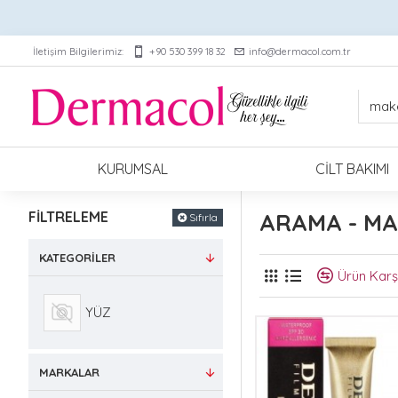
İletişim Bilgilerimiz:
+90 530 399 18 32
info@dermacol.com.tr
KURUMSAL
CILT BAKIMI
FILTRELEME
ARAMA - M
Sıfırla
KATEGORILER
Ürün Karşı
YÜZ
MARKALAR