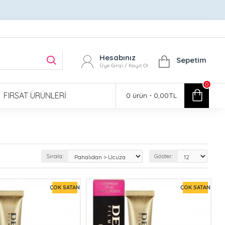
Hesabınız
Sepetim
Üye Girişi / Kayıt Ol
0
FIRSAT ÜRÜNLERI
0 ürün - 0,00TL
Sırala:
Göster:
ÇOK SATAN
ÇOK SATAN