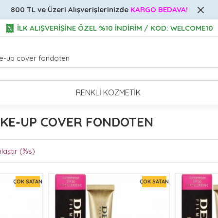
800 TL ve Üzeri
Alışverişlerinizde
KARGO BEDAVA!
İLK ALIŞVERİŞİNE ÖZEL %10 İNDİRİM / KOD: WELCOME10
RENKLI KOZMETIK
AKE-UP COVER FONDOTEN
laştır (%s)
ÇOK SATAN
ÇOK SATAN