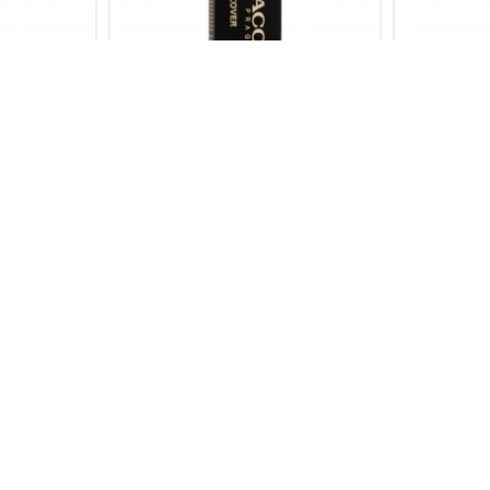
N MINI 1118S
MAKE-UP COVER FONDÖTEN MINI 1112S
MAKE-UP COV
699,00TL
ÇOK SATAN
ÇOK SATAN
N MINI 1109S
MAKE-UP COVER FONDÖTEN MINI 1108S
MAKE-UP COV