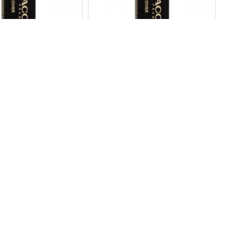
ER FONDÖTEN MINI 1111S
MAKE-UP COVER FONDÖTEN MINI 1110S
699,00TL
699,00TL
ÇOK SATAN
ER FONDÖTEN MINI 1107S
ACNECOVER MAKE-UP AND
CORRECTOR/SİVİLCE KAPATICI