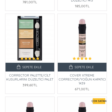
DÜZELTİCİ 1413
781,00TL
185,00TL
SEPETE EKLE
SEPETE EKLE
CORRECTOR PALETTE/CİLT
COVER XTREME
KUSURLARINI DÜZELTİCİ PALET
CORRECTOR/YOĞUN KAPATICI
1439
399,60TL
671,00TL
ÇOK SATAN