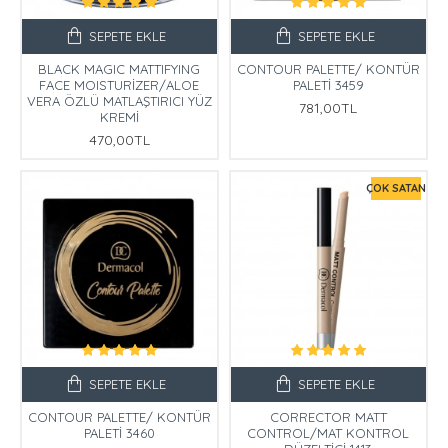
SEPETE EKLE
SEPETE EKLE
BLACK MAGIC MATTIFYING
CONTOUR PALETTE/ KONTÜR
FACE MOISTURİZER/ALOE
PALETİ 3459
VERA ÖZLÜ MATLAŞTIRICI YÜZ
781,00TL
KREMİ
470,00TL
ÇOK SATAN
SEPETE EKLE
SEPETE EKLE
CONTOUR PALETTE/ KONTÜR
CORRECTOR MATT
PALETİ 3460
CONTROL/MAT KONTROL