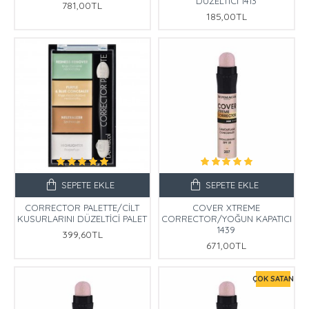
DÜZELTİCİ 1413
781,00TL
185,00TL
SEPETE EKLE
SEPETE EKLE
CORRECTOR PALETTE/CİLT
COVER XTREME
KUSURLARINI DÜZELTİCİ PALET
CORRECTOR/YOĞUN KAPATICI
1439
399,60TL
671,00TL
ÇOK SATAN