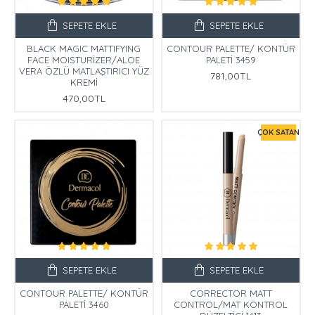
SEPETE EKLE
SEPETE EKLE
BLACK MAGIC MATTIFYING
CONTOUR PALETTE/ KONTÜR
FACE MOISTURİZER/ALOE
PALETİ 3459
VERA ÖZLÜ MATLAŞTIRICI YÜZ
781,00TL
KREMİ
470,00TL
ÇOK SATAN
SEPETE EKLE
SEPETE EKLE
CONTOUR PALETTE/ KONTÜR
CORRECTOR MATT
PALETİ 3460
CONTROL/MAT KONTROL