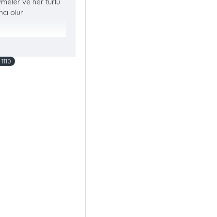
vmeler ve her türlü
cı olur.
1110