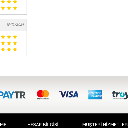
18/12/2024
RME
HESAP BILGISI
MÜŞTERI HIZMETLER