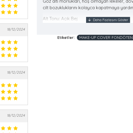
Göz altı morlukları, hoş olmayan lekeler, dö
cilt bozukluklarını kolayca kapatmaya yardım
Alt Tonu: Açık Bej
Ürün 30gr'dır.
18/12/2024
Etiketler:
MAKE-UP COVER FONDÖTEN 
SPF30
18/12/2024
18/12/2024