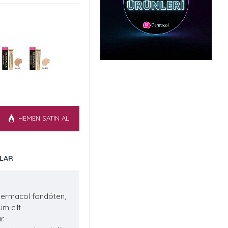
HEMEN SATIN AL
LAR
Dermacol fondöten,
üm cilt
r.