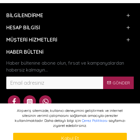
BILGILENDIRME
HESAP BILGISI
MÜŞTERI HIZMETLERI
HABER BÜLTENI
Haber bültenine abone olun, fırsat ve kampanyalardan
habersiz kalmayın...
GÖNDER
Alışveriş sitemizde, kullanıcı deneyimini geliştirmek ve internet
sitesinin verimli çalışmasını sağlamak amacıyla çerezler
kullanılmaktadır. Daha detaylı bilgi için
Çerez Politikası
sayfamızı
ziyaret edebilirsiniz.
WHATSAPP SIPARIŞ
Copyright © 2024 - Dermacol.com.tr - Tüm Hakları Saklıdır
Kabul Et