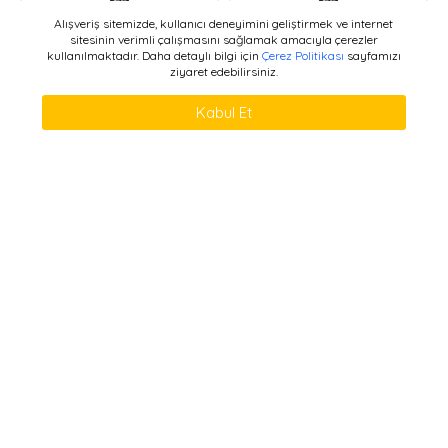
Alışveriş sitemizde, kullanıcı deneyimini geliştirmek ve internet
sitesinin verimli çalışmasını sağlamak amacıyla çerezler
kullanılmaktadır. Daha detaylı bilgi için
Çerez Politikası
sayfamızı
ziyaret edebilirsiniz.
WHATSAPP DESTEK
ÜRÜNLERI FILTRELE
Kabul Et
SEPETE EKLE
SEPETE EKLE
16 S RUJ &PARLATICI 3023
16 S RUJ &PARLATICI 3022
390,00TL
390,00TL
SEPETE EKLE
SEPETE EKLE