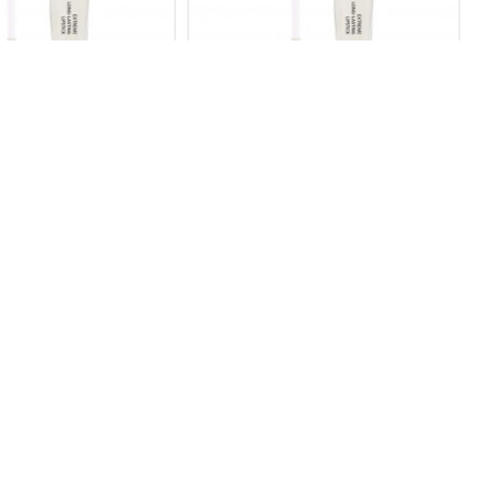
UJ &PARLATICI 3717
16 S RUJ &PARLATICI 3716
800,00TL
800,00TL
Yeni
Yeni
TY MAT RUJ E3427
PRETTY MAT RUJ E3422
660,00TL
660,00TL