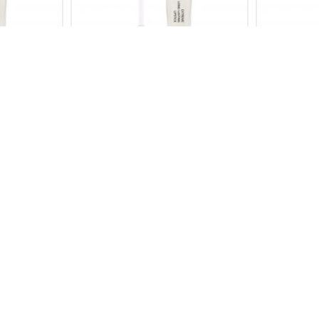
CI 3719
16 S RUJ &PARLATICI 3718
16 S R
800,00TL
ÇOK SATAN
Yeni
CI 3727
PRETTY MAT RUJ E3428
PRET
660,00TL