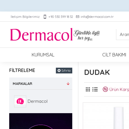
İletişim Bilgilerimiz:
+90 530 399 18 32
info@dermacol.com.tr
KURUMSAL
CILT BAKIMI
FILTRELEME
DUDAK
Sıfırla
MARKALAR
Ürün Karşı
Dermacol