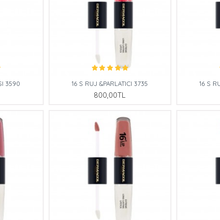
I 3590
16 S RUJ &PARLATICI 3735
16 S R
800,00TL