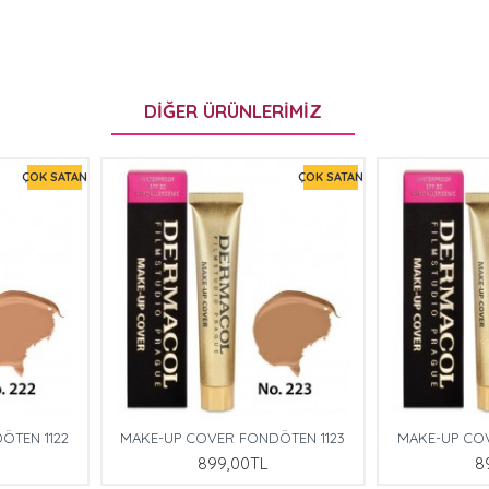
süresinden sonra parlatıcı kısmını dudakları
içinde istediğiniz zaman yeniden uygulayabilir
DIĞER ÜRÜNLERIMIZ
ÇOK SATAN
ÇOK SATAN
ÖTEN 1122
MAKE-UP COVER FONDÖTEN 1123
MAKE-UP CO
899,00TL
8