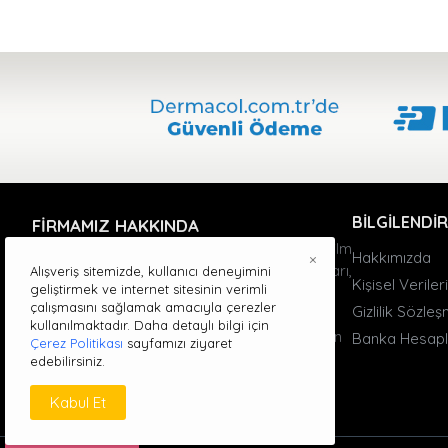
BILGILENDI
FIRMAMIZ HAKKINDA
Dermacol markası, 50 yıl önce Barrandov Film
Hakkımızda
×
Stüdyolarında doğdu. Film stüdyosu uzmanları,
Alışveriş sitemizde, kullanıcı deneyimini
Kişisel Verile
geliştirmek ve internet sitesinin verimli
Prag'daki Tıbbi Kozmetik Enstitüsü ile cilt
çalışmasını sağlamak amacıyla çerezler
Gizlilik Sözle
kusurlarını kapatacak bir fondöten geliştirdi.
kullanılmaktadır. Daha detaylı bilgi için
Güzellik uzmanı Olga Knoblochová, markanın
Banka Hesapl
Çerez Politikası
sayfamızı ziyaret
ilk günlerinden itibaren yer aldı.
edebilirsiniz.
Kabul Et
WHATSAPP SIPARIŞ