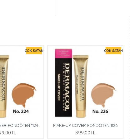
nıza uygulayın. Gün
siniz.
ÇOK SATAN
ÇOK SATAN
VER FONDÖTEN 1124
MAKE-UP COVER FONDÖTEN 1126
99,00TL
899,00TL