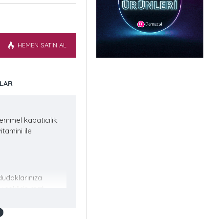
HEMEN SATIN AL
LAR
emmel kapatıcılık.
tamini ile
dudaklarınıza
u şekilde mat
 için rujun kuruma