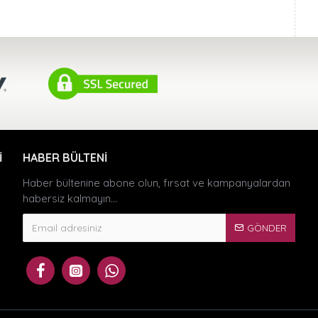
I
HABER BÜLTENI
Haber bültenine abone olun, fırsat ve kampanyalardan
habersiz kalmayın...
GÖNDER