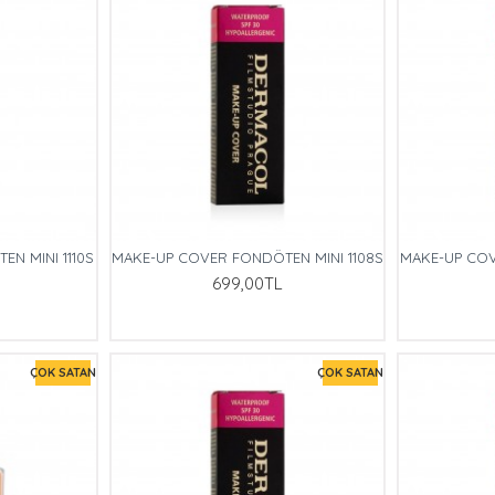
N MINI 1110S
MAKE-UP COVER FONDÖTEN MINI 1108S
MAKE-UP COV
699,00TL
ÇOK SATAN
ÇOK SATAN