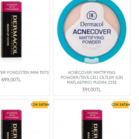
ER FONDÖTEN MINI 1107S
ACNECOVER MATTIFYING
POWDER/SİVİLCELİ CİLTLER İÇİN
699,00TL
MATLAŞTIRICI PUDRA 2332
391,00TL
ÇOK SATAN
ÇOK SATAN