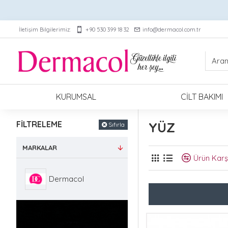
İletişim Bilgilerimiz:
+90 530 399 18 32
info@dermacol.com.tr
KURUMSAL
CILT BAKIMI
FILTRELEME
YÜZ
Sıfırla
MARKALAR
Ürün Karşı
Dermacol