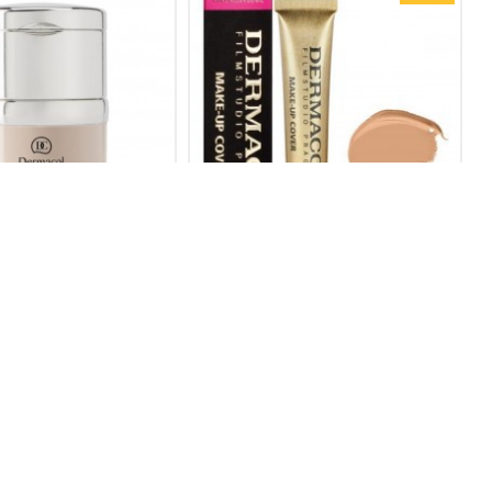
R LONG-STAY MAKE
MAKE-UP COVER FONDÖTEN 1118
CTOR/ HAVYARLI UZUN
899,00TL
NDÖTEN&DÜZELTİCİ 1248
660,00TL