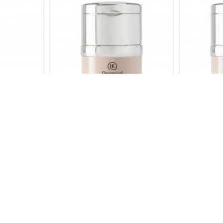
AKE-UP
CAVIAR LONG-STAY MAKE
CAVIA
AJ BAZI 1411
UP&CORRECTOR/ HAVYARLI UZUN
UP&CORRE
KALICI FONDÖTEN&DÜZELTİCİ 1250
KALICI FO
660,00TL
ÇOK SATAN
ÇOK SATAN