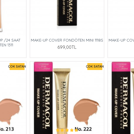
P /24 SAAT
MAKE-UP COVER FONDÖTEN MINI 1118S
MAKE-UP COV
EN 1311
699,00TL
ÇOK SATAN
ÇOK SATAN