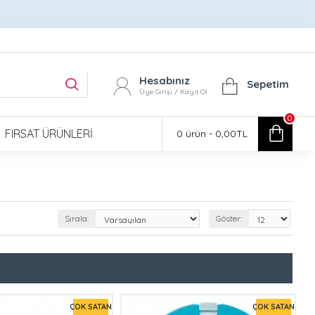
Hesabınız
Sepetim
Üye Girişi / Kayıt Ol
0
FIRSAT ÜRÜNLERI
0 ürün - 0,00TL
Sırala:
Göster:
ÇOK SATAN
ÇOK SATAN