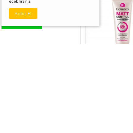
edebilirsiniz.
Kabul Et
WHATSAPP DESTEK
MATT CONTROL M
BASE/MATLAŞTIRICI MAKY
451,00TL