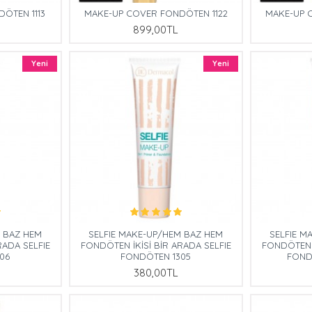
ÖTEN 1113
MAKE-UP COVER FONDÖTEN 1122
MAKE-UP 
899,00TL
Yeni
Yeni
M BAZ HEM
SELFIE MAKE-UP/HEM BAZ HEM
SELFIE M
RADA SELFIE
FONDÖTEN İKİSİ BİR ARADA SELFIE
FONDÖTEN İ
06
FONDÖTEN 1305
FOND
380,00TL