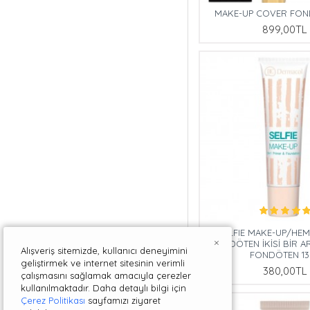
MAKE-UP COVER FOND
899,00TL
SELFIE MAKE-UP/HE
×
FONDÖTEN İKİSİ BİR A
Alışveriş sitemizde, kullanıcı deneyimini
FONDÖTEN 13
geliştirmek ve internet sitesinin verimli
380,00TL
çalışmasını sağlamak amacıyla çerezler
kullanılmaktadır. Daha detaylı bilgi için
Çerez Politikası
sayfamızı ziyaret