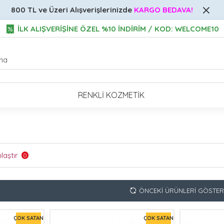
800 TL ve Üzeri
Alışverişlerinizde
KARGO BEDAVA!
İLK ALIŞVERİŞİNE ÖZEL %10 İNDİRİM / KOD: WELCOME10
RENKLI KOZMETIK
laştır
0
ÖNCEKI ÜRÜNLERI GÖSTER
ÇOK SATAN
ÇOK SATAN