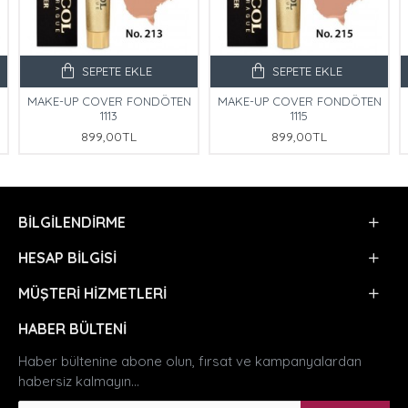
SEPETE EKLE
SEPETE EKLE
N
MAKE-UP COVER FONDÖTEN
MAKE-UP COVER FONDÖTEN
1113
1115
899,00TL
899,00TL
BILGILENDIRME
HESAP BILGISI
MÜŞTERI HIZMETLERI
HABER BÜLTENI
Haber bültenine abone olun, fırsat ve kampanyalardan
habersiz kalmayın...