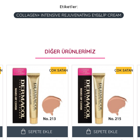
Etiketler:
COLLAGEN+ INTENSİVE REJUVENATİNG EYE&LİP CREAM
DIĞER ÜRÜNLERIMIZ
AN
ÇOK SATAN
ÇOK SATAN
SEPETE EKLE
SEPETE EKLE