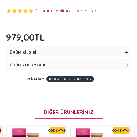
1 yorum yapılmış.
-
Yorum Yap
979,00TL
ÜRÜN BILGISI
ÜRÜN YORUMLARI
Etiketler:
KOLAJEN SERUM 5007
DIĞER ÜRÜNLERIMIZ
AN
ÇOK SATAN
ÇOK SATAN