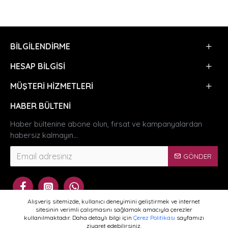
BILGILENDIRME
HESAP BILGISI
MÜŞTERI HIZMETLERI
HABER BÜLTENI
Haber bültenine abone olun, fırsat ve kampanyalardan
habersiz kalmayın...
GÖNDER
Alışveriş sitemizde, kullanıcı deneyimini geliştirmek ve internet
sitesinin verimli çalışmasını sağlamak amacıyla çerezler
kullanılmaktadır. Daha detaylı bilgi için
Çerez Politikası
sayfamızı
ziyaret edebilirsiniz.
WHATSAPP SIPARIŞ