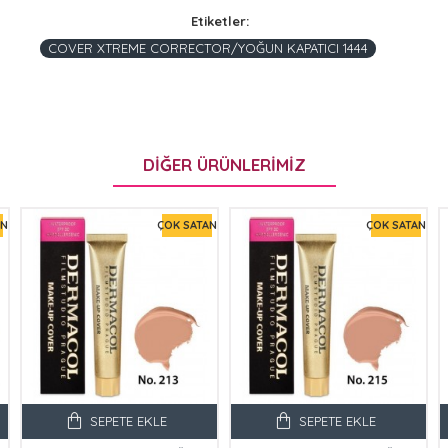
Etiketler:
COVER XTREME CORRECTOR/YOĞUN KAPATICI 1444
DIĞER ÜRÜNLERIMIZ
AN
ÇOK SATAN
ÇOK SATAN
SEPETE EKLE
SEPETE EKLE