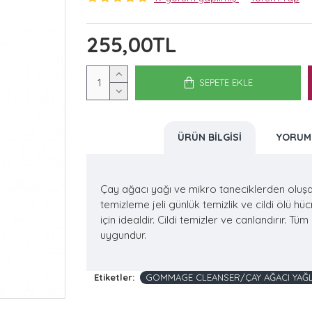
255,00TL
SEPETE EKLE
ÜRÜN BILGISI
YORUM
Çay ağacı yağı ve mikro taneciklerden oluşa
temizleme jeli günlük temizlik ve cildi ölü h
için idealdir. Cildi temizler ve canlandırır. Tüm ci
uygundur.
Etiketler:
GOMMAGE CLEANSER/ÇAY AĞACI YAĞLI