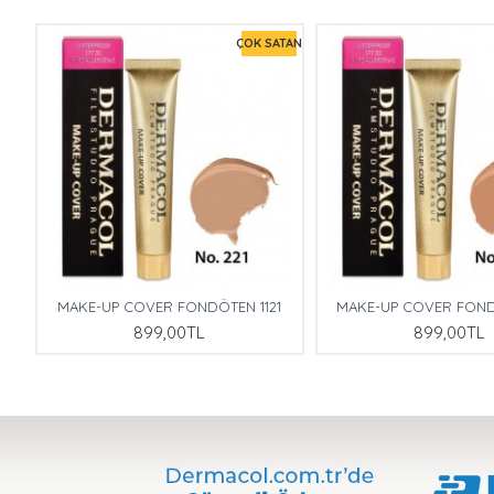
TAN
ÇOK SATAN
8
MAKE-UP COVER FONDÖTEN 1121
MAKE-UP COVER FOND
899,00TL
899,00TL