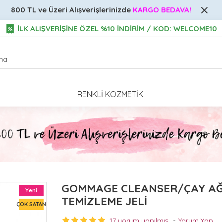
800 TL ve Üzeri
Alışverişlerinizde
KARGO BEDAVA!
İLK ALIŞVERİŞİNE ÖZEL %10 İNDİRİM / KOD: WELCOME10
RENKLI KOZMETIK
GOMMAGE CLEANSER/ÇAY AĞA
Yeni
TEMİZLEME JELİ
ÇOK SATAN
17 yorum yapılmış.
-
Yorum Yap