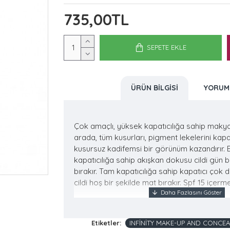
735,00TL
SEPETE EKLE
ÜRÜN BILGISI
YORUM
Çok amaçlı, yüksek kapatıcılığa sahip makyaj
arada, tüm kusurları, pigment lekelerini kapa
kusursuz kadifemsi bir görünüm kazandırır. E
kapatıcılığa sahip akışkan dokusu cildi gün
bırakır. Tam kapatıcılığa sahip kapatıcı çok
cildi hoş bir şekilde mat bırakır. Spf 15 içerme
Ürün 20 gr’dır.
Etiketler:
INFİNİTY MAKE-UP AND CONCEA