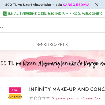
800 TL ve Üzeri
Alışverişlerinizde
KARGO BEDAVA!
İLK ALIŞVERİŞİNE ÖZEL %10 İNDİRİM / KOD: WELCOME10
RENKLI KOZMETIK
INFİNİTY MAKE-UP AND CONC
Yeni
ÇOK SATAN
0 yorum yapılmış.
-
Yorum Yap