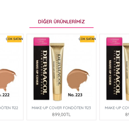
DIĞER ÜRÜNLERIMIZ
ÇOK SATAN
ÇOK SATAN
ÖTEN 1122
MAKE-UP COVER FONDÖTEN 1123
MAKE-UP CO
899,00TL
8