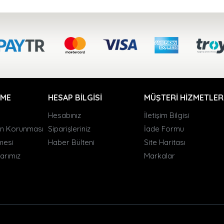
RME
HESAP BILGISI
MÜŞTERI HIZMETLER
Hesabınız
İletişim Bilgisi
rin Korunması
Siparişleriniz
İade Formu
şmesi
Haber Bülteni
Site Haritası
arımız
Markalar