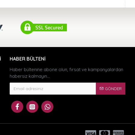
I
HABER BÜLTENI
Haber bültenine abone olun, fırsat ve kampanyalardan
habersiz kalmayın...
GÖNDER