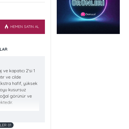
HEMEN SATIN AL
LAR
 ve kapatıcı 2'si 1
tır ve cilde
kstra hafif, yüksek
 boyu kusursuz
 doğal görünür ve
ktedir.
LER 01