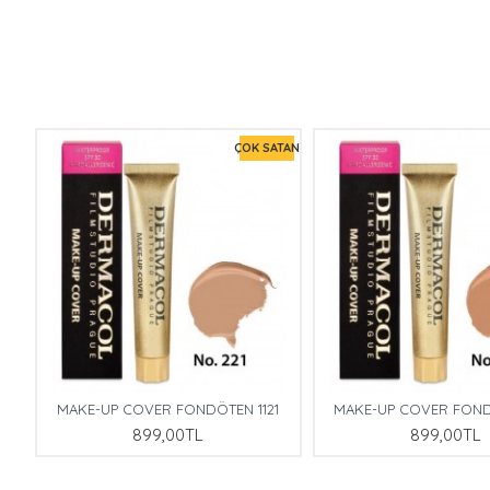
TAN
ÇOK SATAN
8
MAKE-UP COVER FONDÖTEN 1121
MAKE-UP COVER FOND
899,00TL
899,00TL