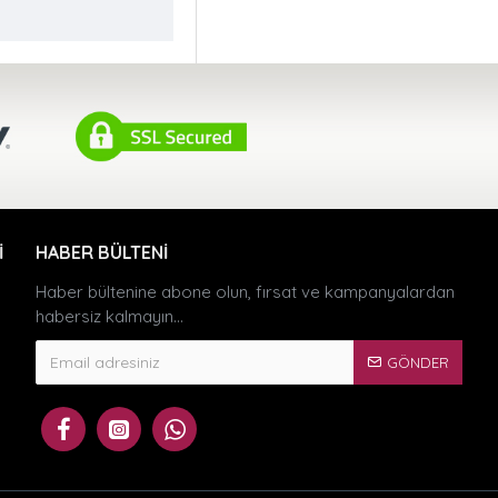
I
HABER BÜLTENI
Haber bültenine abone olun, fırsat ve kampanyalardan
habersiz kalmayın...
GÖNDER