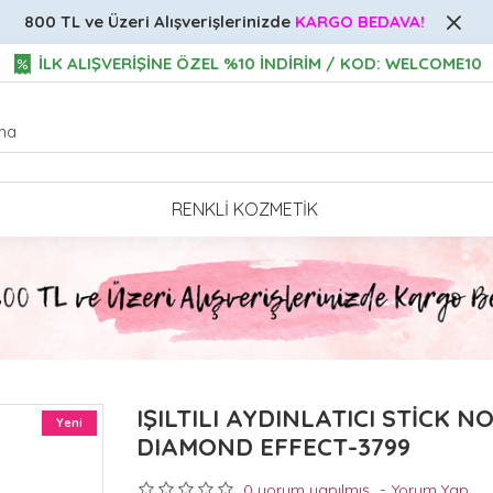
800 TL ve Üzeri
Alışverişlerinizde
KARGO BEDAVA!
İLK ALIŞVERİŞİNE ÖZEL %10 İNDİRİM / KOD: WELCOME10
RENKLI KOZMETIK
IŞILTILI AYDINLATICI STİCK N
Yeni
DIAMOND EFFECT-3799
0 yorum yapılmış.
-
Yorum Yap