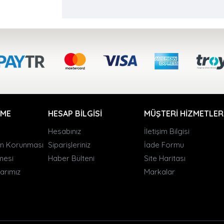
RME
HESAP BILGISI
MÜŞTERI HIZMETLER
Hesabınız
İletişim Bilgisi
rin Korunması
Siparişleriniz
İade Formu
şmesi
Haber Bülteni
Site Haritası
arımız
Markalar