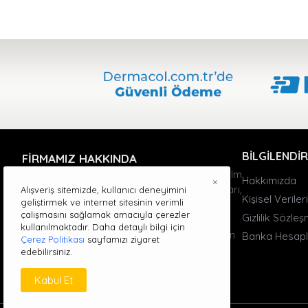
BILGILENDI
FIRMAMIZ HAKKINDA
Dermacol markası, 50 yıl önce Barrandov Film
Hakkımızda
×
Stüdyolarında doğdu. Film stüdyosu uzmanları,
Alışveriş sitemizde, kullanıcı deneyimini
Kişisel Verile
geliştirmek ve internet sitesinin verimli
Prag'daki Tıbbi Kozmetik Enstitüsü ile cilt
çalışmasını sağlamak amacıyla çerezler
Gizlilik Sözle
kusurlarını kapatacak bir fondöten geliştirdi.
kullanılmaktadır. Daha detaylı bilgi için
Güzellik uzmanı Olga Knoblochová, markanın
Banka Hesapl
Çerez Politikası
sayfamızı ziyaret
ilk günlerinden itibaren yer aldı.
edebilirsiniz.
Kabul Et
WHATSAPP SIPARIŞ