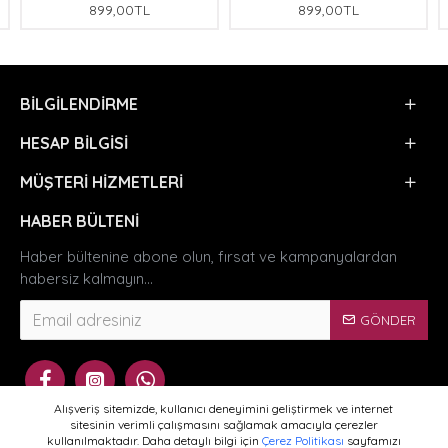
899,00TL
899,00TL
BILGILENDIRME
HESAP BILGISI
MÜŞTERI HIZMETLERI
HABER BÜLTENI
Haber bültenine abone olun, fırsat ve kampanyalardan
habersiz kalmayın...
GÖNDER
Alışveriş sitemizde, kullanıcı deneyimini geliştirmek ve internet
sitesinin verimli çalışmasını sağlamak amacıyla çerezler
kullanılmaktadır. Daha detaylı bilgi için
Çerez Politikası
sayfamızı