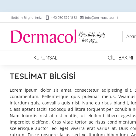
İletişim Bilgilerimiz:
+90 530 399 18 32
info@dermacol.com.tr
KURUMSAL
CILT BAKIMI
TESLIMAT BILGISI
Lorem ipsum dolor sit amet, consectetur adipiscing elit. 
condimentum. Pellentesque quis pulvinar metus. Vivamus f
interdum quis, convallis quis nisi. Nunc eu risus blandit, lu
Class aptent taciti sociosqu ad litora torquent per conubia 
Nam lobortis nisl at est mattis, ut eleifend libero egest
imperdiet eleifend. Cras vitae tortor ac risus condimentu
scelerisque auctor leo, eget viverra erat varius at. Duis con
rutrum. Fusce posuere lacus sed vestibulum bibendum. Aen