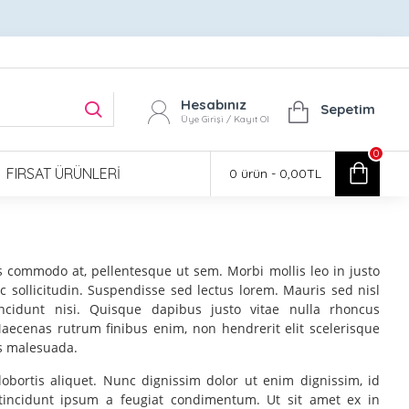
Hesabınız
Sepetim
Üye Girişi / Kayıt Ol
0
FIRSAT ÜRÜNLERI
0 ürün - 0,00TL
s commodo at, pellentesque ut sem. Morbi mollis leo in justo
 sollicitudin. Suspendisse sed lectus lorem. Mauris sed nisl
tincidunt nisi. Quisque dapibus justo vitae nulla rhoncus
Maecenas rutrum finibus enim, non hendrerit elit scelerisque
is malesuada.
lobortis aliquet. Nunc dignissim dolor ut enim dignissim, id
tincidunt ipsum a feugiat condimentum. Ut sit amet ex in