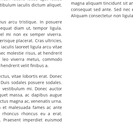
magna aliquam tincidunt sit ame
tibulum iaculis dictum aliquet.
consequat sed ante. Sed nec e
Aliquam consectetur non ligula 
s arcu tristique. In posuere
sequat diam ut, tempor ligula.
 vel mi non ex semper viverra.
risque placerat. Cras ultricies,
iaculis laoreet ligula arcu vitae
ec molestie risus, at hendrerit
io leo viverra metus, commodo
endrerit velit finibus a.
ctus, vitae lobortis erat. Donec
. Duis sodales posuere sodales.
que vestibulum mi. Donec auctor
liquet massa, ac dapibus augue
luctus magna ac, venenatis urna.
m et malesuada fames ac ante
 rhoncus rhoncus eu a erat.
. Praesent imperdiet euismod