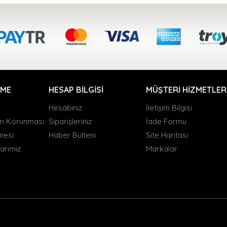
RME
HESAP BILGISI
MÜŞTERI HIZMETLER
Hesabınız
İletişim Bilgisi
rin Korunması
Siparişleriniz
İade Formu
şmesi
Haber Bülteni
Site Haritası
arımız
Markalar