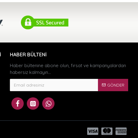
I
HABER BÜLTENI
Haber bültenine abone olun, fırsat ve kampanyalardan
habersiz kalmayın...
GÖNDER