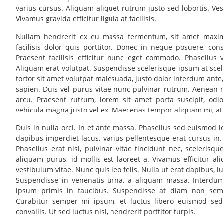
varius cursus. Aliquam aliquet rutrum justo sed lobortis. Ves
Vivamus gravida efficitur ligula at facilisis.
Nullam hendrerit ex eu massa fermentum, sit amet maximu
facilisis dolor quis porttitor. Donec in neque posuere, con
Praesent facilisis efficitur nunc eget commodo. Phasellus
Aliquam erat volutpat. Suspendisse scelerisque ipsum at scele
tortor sit amet volutpat malesuada, justo dolor interdum ante, 
sapien. Duis vel purus vitae nunc pulvinar rutrum. Aenean n
arcu. Praesent rutrum, lorem sit amet porta suscipit, od
vehicula magna justo vel ex. Maecenas tempor aliquam mi, at h
Duis in nulla orci. In et ante massa. Phasellus sed euismod le
dapibus imperdiet lacus, varius pellentesque erat cursus in
Phasellus erat nisi, pulvinar vitae tincidunt nec, sceleris
aliquam purus, id mollis est laoreet a. Vivamus efficitur a
vestibulum vitae. Nunc quis leo felis. Nulla ut erat dapibus, 
Suspendisse in venenatis urna, a aliquam massa. Interdu
ipsum primis in faucibus. Suspendisse at diam non sem
Curabitur semper mi ipsum, et luctus libero euismod sed
convallis. Ut sed luctus nisl, hendrerit porttitor turpis.