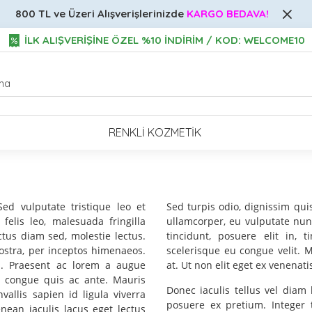
800 TL ve Üzeri
Alışverişlerinizde
KARGO BEDAVA!
İLK ALIŞVERİŞİNE ÖZEL %10 İNDİRİM / KOD: WELCOME10
RENKLI KOZMETIK
Sed vulputate tristique leo et
Sed turpis odio, dignissim qui
elis leo, malesuada fringilla
ullamcorper, eu vulputate nunc
ctus diam sed, molestie lectus.
tincidunt, posuere elit in, 
nostra, per inceptos himenaeos.
scelerisque eu congue velit. 
as. Praesent ac lorem a augue
at. Ut non elit eget ex venenat
m congue quis ac ante. Mauris
Donec iaculis tellus vel diam 
vallis sapien id ligula viverra
posuere ex pretium. Integer 
ean iaculis lacus eget lectus