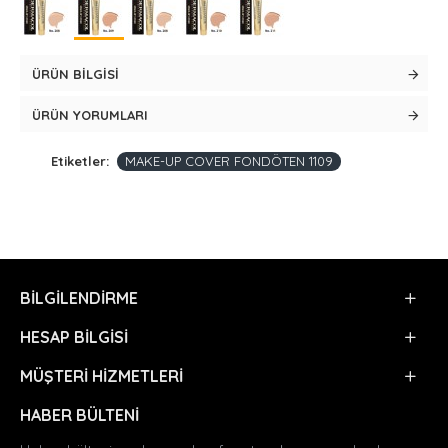
ÜRÜN BILGISI
ÜRÜN YORUMLARI
Etiketler:
MAKE-UP COVER FONDÖTEN 1109
BILGILENDIRME
HESAP BILGISI
MÜŞTERI HIZMETLERI
HABER BÜLTENI