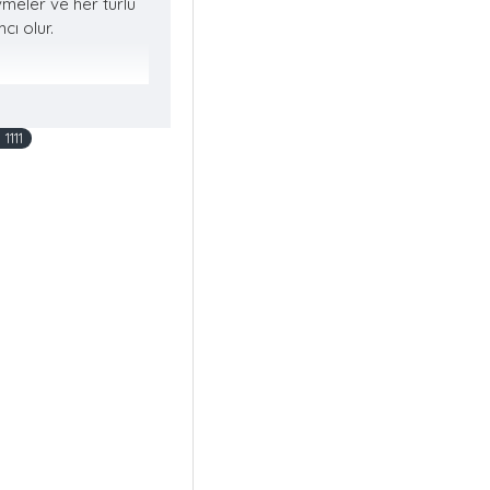
vmeler ve her türlü
cı olur.
111