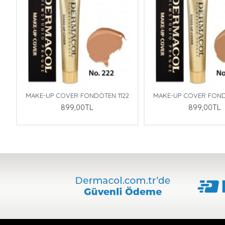
1
MAKE-UP COVER FONDÖTEN 1122
MAKE-UP COVER FOND
899,00TL
899,00TL