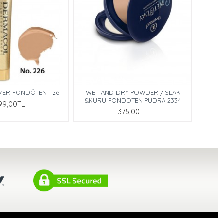
VER FONDÖTEN 1126
WET AND DRY POWDER /ISLAK
&KURU FONDÖTEN PUDRA 2334
99,00TL
375,00TL