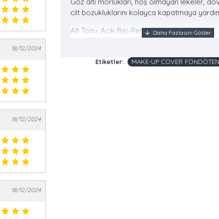
Göz altı morlukları, hoş olmayan lekeler, dö
cilt bozukluklarını kolayca kapatmaya yardım
Alt Tonu :Açık Bej-Pembe
Ürün 30gr'dır.
18/12/2024
SPF30
Etiketler:
MAKE-UP COVER FONDÖTEN 1
18/12/2024
18/12/2024