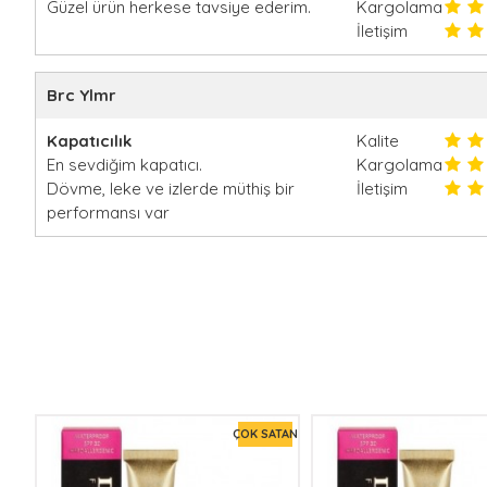
Güzel ürün herkese tavsiye ederim.
Kargolama
İletişim
Brc Ylmr
Kapatıcılık
Kalite
En sevdiğim kapatıcı.
Kargolama
Dövme, leke ve izlerde müthiş bir
İletişim
performansı var
TAN
ÇOK SATAN