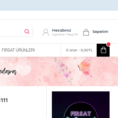
Hesabınız
Sepetim
Üye Girişi / Kayıt Ol
0
FIRSAT ÜRÜNLERI
0 ürün - 0,00TL
111