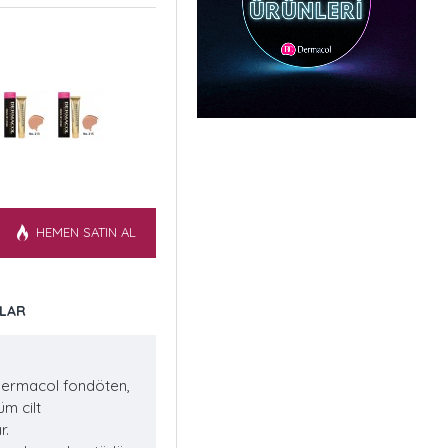
HEMEN SATIN AL
LAR
Dermacol fondöten,
üm cilt
r.